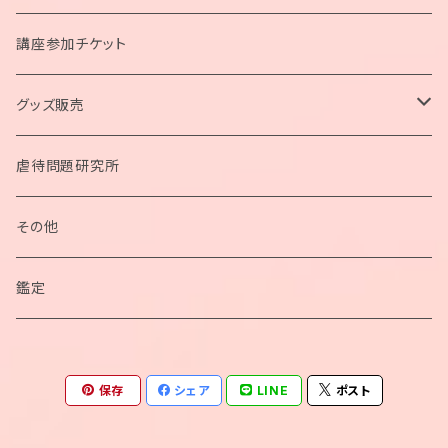
講座参加チケット
グッズ販売
ペンデュラム
虐待問題研究所
ネックレス
その他
ブレスレット
鑑定
カードポーチ
保存
シェア
LINE
ポスト
カード