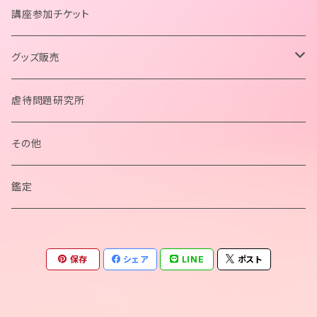
講座参加チケット
グッズ販売
ペンデュラム
虐待問題研究所
ネックレス
その他
ブレスレット
鑑定
カードポーチ
保存
シェア
LINE
ポスト
カード