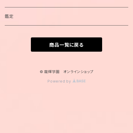
ブレスレット
鑑定
カードポーチ
商品一覧に戻る
カード
© 龍輝学園 オンラインショップ
Powered by