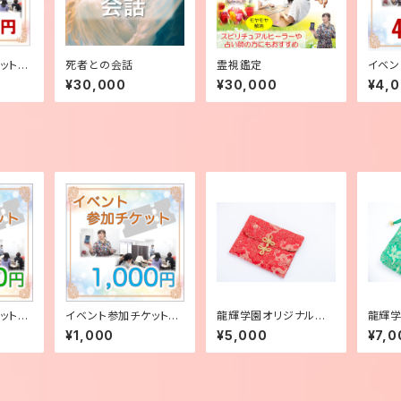
ト【1,
死者との会話
霊視鑑定
イベン
【4,0
¥30,000
¥30,000
¥4,
ット【2
イベント参加チケット【1,
龍輝学園オリジナルカ
龍輝学
000円】
ードポーチ（中）レッド
ードポ
¥1,000
¥5,000
¥7,0
ン