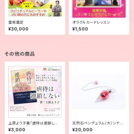
霊視鑑定
オラクルカードレッスン
¥30,000
¥1,500
その他の商品
上原よう子著「虐待は連鎖しな
天然石ペンデュラム（大）シナバ
い」（サイン付き）
ークォーツ
¥3,000
¥20,000