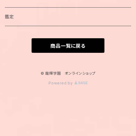
ブレスレット
鑑定
カードポーチ
商品一覧に戻る
カード
© 龍輝学園 オンラインショップ
Powered by