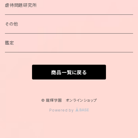
ペンデュラム
虐待問題研究所
ネックレス
その他
ブレスレット
鑑定
カードポーチ
商品一覧に戻る
カード
© 龍輝学園 オンラインショップ
Powered by