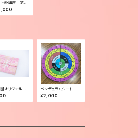
師上級講座 第１
回目【まとめて受
0,000
園オリジナルカ
ペンデュラムシート
ーチ（中）ピンク
000
¥2,000