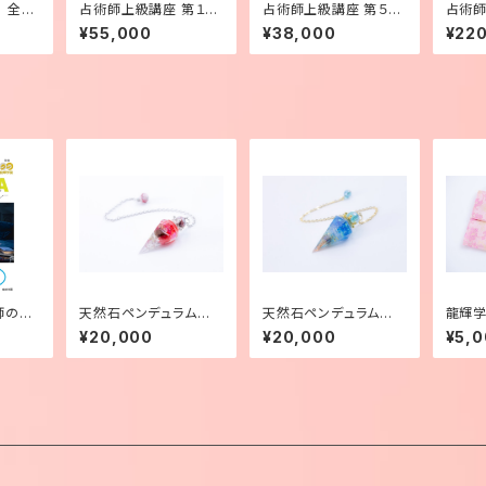
 全２
占術師上級講座 第１
占術師上級講座 第５回
占術
回〜４回目【単発受講】
目〜【単発受講】
回〜４
¥55,000
¥38,000
¥22
講】
師のす
天然石ペンデュラム
天然石ペンデュラム
龍輝学
A ポ
（大）シナバークォーツ
（大）アクアオーラクォー
ードポ
¥20,000
¥20,000
¥5,
庫限り】
ツ