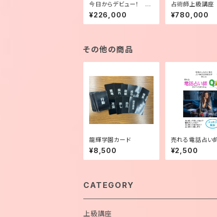
今日からデビュー！ 電
占術師上級講座
話占いクイックスタート
４回【一括払い】
¥226,000
¥780,000
パッケージ
その他の商品
龍輝学園カード
売れる電話占い
べてが分かるQ&
¥8,500
¥2,500
ケットブック【在
CATEGORY
上級講座